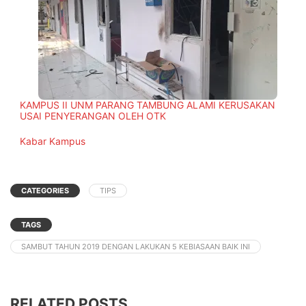
KAMPUS II UNM PARANG TAMBUNG ALAMI KERUSAKAN
USAI PENYERANGAN OLEH OTK
In relation to
Kabar Kampus
CATEGORIES
TIPS
TAGS
SAMBUT TAHUN 2019 DENGAN LAKUKAN 5 KEBIASAAN BAIK INI
RELATED POSTS