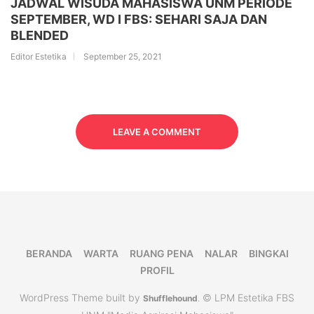
JADWAL WISUDA MAHASISWA UNM PERIODE
SEPTEMBER, WD I FBS: SEHARI SAJA DAN
BLENDED
Editor Estetika
September 25, 2021
LEAVE A COMMENT
BERANDA
WARTA
RUANG PENA
NALAR
BINGKAI
PROFIL
WordPress Theme built by
© LPM Estetika FBS
Shufflehound
.