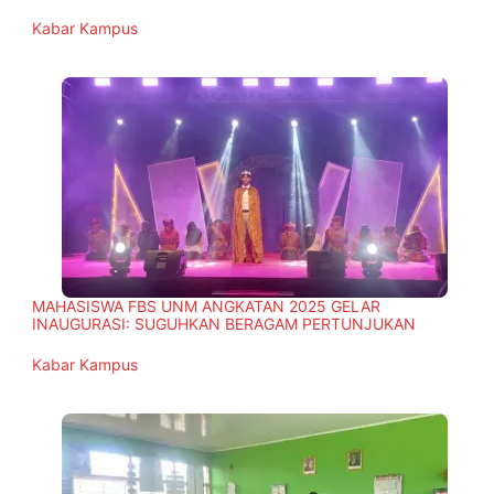
In relation to
Kabar Kampus
MAHASISWA FBS UNM ANGKATAN 2025 GELAR
INAUGURASI: SUGUHKAN BERAGAM PERTUNJUKAN
In relation to
Kabar Kampus