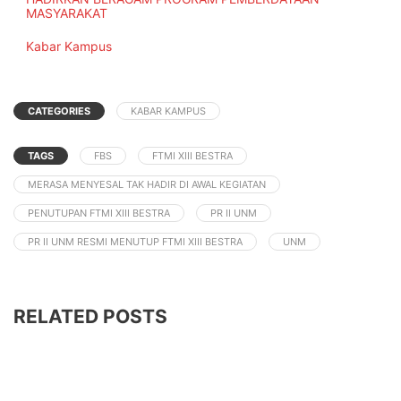
MASYARAKAT
In relation to
Kabar Kampus
CATEGORIES
KABAR KAMPUS
TAGS
FBS
FTMI XIII BESTRA
MERASA MENYESAL TAK HADIR DI AWAL KEGIATAN
PENUTUPAN FTMI XIII BESTRA
PR II UNM
PR II UNM RESMI MENUTUP FTMI XIII BESTRA
UNM
RELATED POSTS