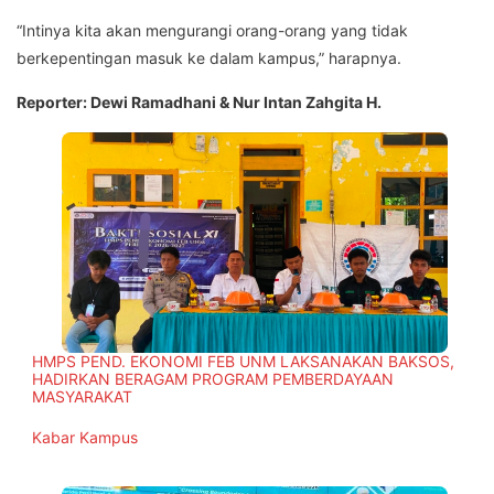
“Intinya kita akan mengurangi orang-orang yang tidak
berkepentingan masuk ke dalam kampus,” harapnya.
Reporter: Dewi Ramadhani & Nur Intan Zahgita H.
HMPS PEND. EKONOMI FEB UNM LAKSANAKAN BAKSOS,
HADIRKAN BERAGAM PROGRAM PEMBERDAYAAN
MASYARAKAT
In relation to
Kabar Kampus