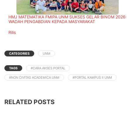
HMJ MATEMATIKA FMIPA UNM SUKSES GELAR BINOM 2026:
WADAH PENGABDIAN KEPADA MASYARAKAT
In relation to
Rilis
CATEGORIES
UNM
TAGS
#CARA AKSES PORTAL
#NON CIVITAS ACADEMICA UNM
#PORTAL KAMPUS II UNM
RELATED POSTS