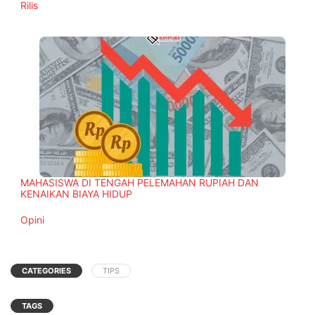
In relation to
Rilis
MAHASISWA DI TENGAH PELEMAHAN RUPIAH DAN
KENAIKAN BIAYA HIDUP
In relation to
Opini
CATEGORIES
TIPS
TAGS