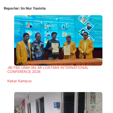
Reporter: Iin Nur Yasinta
JBI FBS UNM GELAR LONTARA INTERNATIONAL
CONFERENCE 2026
In relation to
Kabar Kampus