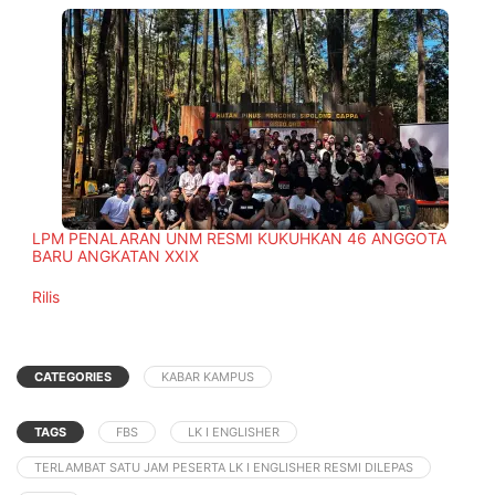
LPM PENALARAN UNM RESMI KUKUHKAN 46 ANGGOTA
BARU ANGKATAN XXIX
In relation to
Rilis
CATEGORIES
KABAR KAMPUS
TAGS
FBS
LK I ENGLISHER
TERLAMBAT SATU JAM PESERTA LK I ENGLISHER RESMI DILEPAS