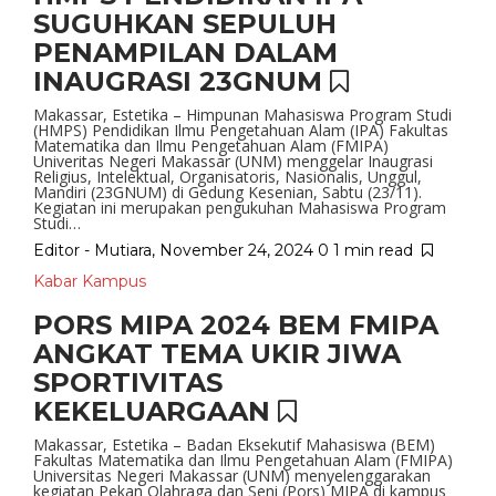
SUGUHKAN SEPULUH
PENAMPILAN DALAM
INAUGRASI 23GNUM
Makassar, Estetika – Himpunan Mahasiswa Program Studi
(HMPS) Pendidikan Ilmu Pengetahuan Alam (IPA) Fakultas
Matematika dan Ilmu Pengetahuan Alam (FMIPA)
Univeritas Negeri Makassar (UNM) menggelar Inaugrasi
Religius, Intelektual, Organisatoris, Nasionalis, Unggul,
Mandiri (23GNUM) di Gedung Kesenian, Sabtu (23/11).
Kegiatan ini merupakan pengukuhan Mahasiswa Program
Studi…
Editor - Mutiara
,
November 24, 2024
0
1 min
read
Kabar Kampus
PORS MIPA 2024 BEM FMIPA
ANGKAT TEMA UKIR JIWA
SPORTIVITAS
KEKELUARGAAN
Makassar, Estetika – Badan Eksekutif Mahasiswa (BEM)
Fakultas Matematika dan Ilmu Pengetahuan Alam (FMIPA)
Universitas Negeri Makassar (UNM) menyelenggarakan
kegiatan Pekan Olahraga dan Seni (Pors) MIPA di kampus