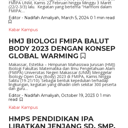
FMIPA UNM, Kamis 22 Februari hingga Minggu 3 Maret
(22/2-3/3) lalu. Kegiatan yang bertema “Harmoni dalam
FMIPA:…
Editor - Nadifah Amaliyah
,
March 5, 2024
0
1 min
read
Kabar Kampus
HMJ BIOLOGI FMIPA BALUT
BODY 2023 DENGAN KONSEP
GLOBAL WARMING
Makassar, Estetika – Himpunan Mahasiswa Jurusan (HMJ)
Biologi Fakultas Matematika dan Ilmu Pengetahuan Alam
(FMIPA) Universitas Negeri Makassar (UNM) Menggelar
Biology Open Day (Body) 2023 di FMIPA, Kamis hingga
Sabtu (19-21/10). Sebagai bentuk kepedulian terhadap
lingkungan, kegiatan yang dihadiri oleh sekitar 300 peserta
dan guru…
Editor - Nadifah Amaliyah
,
October 19, 2023
0
1 min
read
Kabar Kampus
HMPS PENDIDIKAN IPA
LIBATKAN JENJANG SD, SMP,