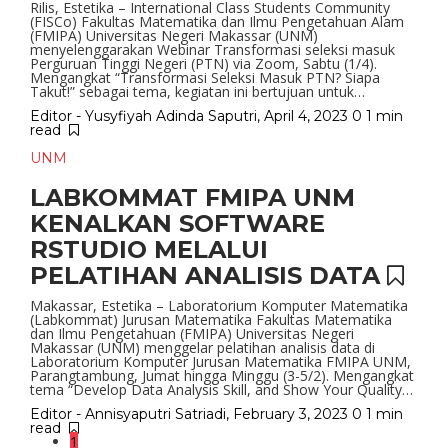
Rilis, Estetika – International Class Students Community
(FISCo) Fakultas Matematika dan Ilmu Pengetahuan Alam
(FMIPA) Universitas Negeri Makassar (UNM)
menyelenggarakan Webinar Transformasi seleksi masuk
Perguruan Tinggi Negeri (PTN) via Zoom, Sabtu (1/4).
Mengangkat “Transformasi Seleksi Masuk PTN? Siapa
Takut!” sebagai tema, kegiatan ini bertujuan untuk…
Editor - Yusyfiyah Adinda Saputri
,
April 4, 2023
0
1 min
read
UNM
LABKOMMAT FMIPA UNM
KENALKAN SOFTWARE
RSTUDIO MELALUI
PELATIHAN ANALISIS DATA
Makassar, Estetika – Laboratorium Komputer Matematika
(Labkommat) Jurusan Matematika Fakultas Matematika
dan Ilmu Pengetahuan (FMIPA) Universitas Negeri
Makassar (UNM) menggelar pelatihan analisis data di
Laboratorium Komputer Jurusan Matematika FMIPA UNM,
Parangtambung, Jumat hingga Minggu (3-5/2). Mengangkat
tema “Develop Data Analysis Skill, and Show Your Quality…
Editor - Annisyaputri Satriadi
,
February 3, 2023
0
1 min
read
1