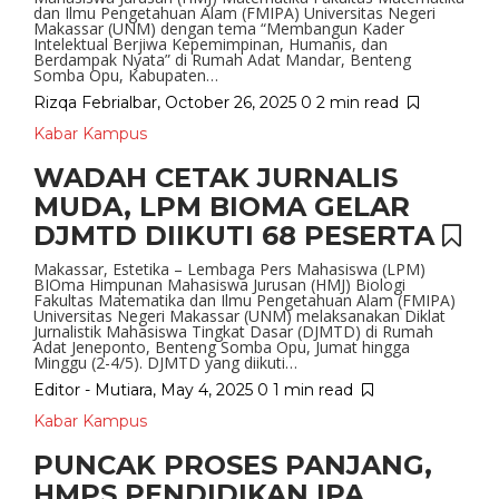
dan Ilmu Pengetahuan Alam (FMIPA) Universitas Negeri
Makassar (UNM) dengan tema “Membangun Kader
Intelektual Berjiwa Kepemimpinan, Humanis, dan
Berdampak Nyata” di Rumah Adat Mandar, Benteng
Somba Opu, Kabupaten…
Rizqa Febrialbar
,
October 26, 2025
0
2 min
read
Kabar Kampus
WADAH CETAK JURNALIS
MUDA, LPM BIOMA GELAR
DJMTD DIIKUTI 68 PESERTA
Makassar, Estetika – Lembaga Pers Mahasiswa (LPM)
BIOma Himpunan Mahasiswa Jurusan (HMJ) Biologi
Fakultas Matematika dan Ilmu Pengetahuan Alam (FMIPA)
Universitas Negeri Makassar (UNM) melaksanakan Diklat
Jurnalistik Mahasiswa Tingkat Dasar (DJMTD) di Rumah
Adat Jeneponto, Benteng Somba Opu, Jumat hingga
Minggu (2-4/5). DJMTD yang diikuti…
Editor - Mutiara
,
May 4, 2025
0
1 min
read
Kabar Kampus
PUNCAK PROSES PANJANG,
HMPS PENDIDIKAN IPA