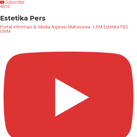
Subscribe
4510
Estetika Pers
Portal Informasi & Media Aspirasi Mahasiswa- LPM Estetika FBS
UNM