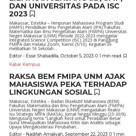
DAN UNIVERSITAS PADA ISC
2023
Makassar, Estetika – Himpunan Mahasiswa Program Studi
(HMPS) Pendidikan Ilmu Pengetahan Alam (IPA) Fakultas
Matematika dan Ilmu Pengetahan Alam (FMIPA) Universitas
Negeri Makassar (UNM) Periode 2022-2023 menggelar
Integrated Science Competition (ISC) 2023 di Panggung
FMIPA dan melalui Zoom, Kamis (5/10). Kegiatan ini
melibatkan 16 Sekolah…
Editor - Esse Shalsadilla
,
October 5, 2023
0
1 min
read
Kabar Kampus
RAKSA BEM FMIPA UNM AJAK
MAHASISWA PEKA TERHADAP
LINGKUNGAN SOSIAL
Makassar, Estetika – Badan Eksekutif Mahasiswa (BEM)
Fakultas Matematika dan Ilmu Pengetahuan Alam (FMIPA)
Universitas Negeri Makassar (UNM) mengadakan Reaksi
Isu Strategis MIPA (RAKSA), Jumat hingga Minggu (23-30/9).
Mengusung tema “Langkah Kecil untuk Peradaban Besar
Guna Mewujudkan Mahasiswa Kritis dan Analitis sebagai
Upaya Mengakselerasi Perubahan…
Editor - Nadifah Amaliyah
,
September 22, 2023
0
1 min