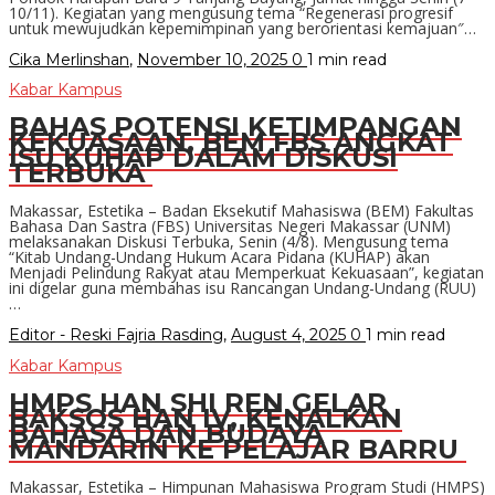
10/11). Kegiatan yang mengusung tema “Regenerasi progresif
untuk mewujudkan kepemimpinan yang berorientasi kemajuan″…
Cika Merlinshan
,
November 10, 2025
0
1 min
read
Kabar Kampus
BAHAS POTENSI KETIMPANGAN
KEKUASAAN, BEM FBS ANGKAT
ISU KUHAP DALAM DISKUSI
TERBUKA
Makassar, Estetika – Badan Eksekutif Mahasiswa (BEM) Fakultas
Bahasa Dan Sastra (FBS) Universitas Negeri Makassar (UNM)
melaksanakan Diskusi Terbuka, Senin (4/8). Mengusung tema
“Kitab Undang-Undang Hukum Acara Pidana (KUHAP) akan
Menjadi Pelindung Rakyat atau Memperkuat Kekuasaan”, kegiatan
ini digelar guna membahas isu Rancangan Undang-Undang (RUU)
…
Editor - Reski Fajria Rasding
,
August 4, 2025
0
1 min
read
Kabar Kampus
HMPS HAN SHI REN GELAR
BAKSOS HAN IV, KENALKAN
BAHASA DAN BUDAYA
MANDARIN KE PELAJAR BARRU
Makassar, Estetika – Himpunan Mahasiswa Program Studi (HMPS)