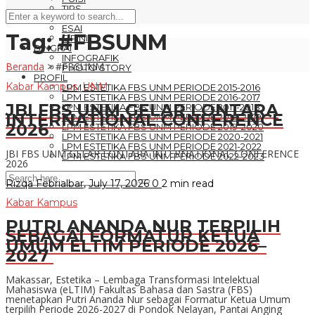
TIPS
NALAR
ESAI
Tag:
#FBSUNM
OPINI
BINGKAI
INFOGRAFIK
Beranda
>
#FBSUNM
PHOTO STORY
PROFIL
Kabar Kampus
,
UNM
LPM ESTETIKA FBS UNM PERIODE 2015-2016
LPM ESTETIKA FBS UNM PERIODE 2016-2017
JBI FBS UNM GELAR LONTARA
LPM ESTETIKA FBS UNM PERIODE 2017-2018
INTERNATIONAL CONFERENCE
LPM ESTETIKA FBS UNM PERIODE 2018-2019
2026
LPM ESTETIKA FBS UNM PERIODE 2019-2020
LPM ESTETIKA FBS UNM PERIODE 2020-2021
LPM ESTETIKA FBS UNM PERIODE 2021-2022
JBI FBS UNM GELAR LONTARA INTERNATIONAL CONFERENCE
LPM ESTETIKA FBS UNM PERIODE 2022-2023
2026
Rizqa Febrialbar
,
July 17, 2026
0
2 min
read
Kabar Kampus
PUTRI ANANDA NUR TERPILIH
SEBAGAI FORMATUR KETUA
UMUM ELTIM PERIODE 2026–
2027
Makassar, Estetika – Lembaga Transformasi Intelektual
Mahasiswa (eLTIM) Fakultas Bahasa dan Sastra (FBS)
menetapkan Putri Ananda Nur sebagai Formatur Ketua Umum
terpilih Periode 2026-2027 di Pondok Nelayan, Pantai Anging