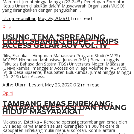
Mammiri, Jumat hingga Minggu (22-24/5). Penetapan Formatur
Ketua Umum dilakukan dalam Musyawarah Organisasi (MUSO)
yang dirangkaikan dengan pengukuhan…
Rizqa Febrialbar
,
May 26, 2026
0
1 min
read
Rilis
USUNG TEMA “SPREADING
LIGHT, SHARING HOPE”, HMPS
ACCESS GELAR AOV VOL. IV
Rilis, Estetika – Himpunan Mahasiswa Program Studi (HMPS)
ACCESS Himpunan Mahasiswa Jurusan (HMJ) Bahasa Inggris
Fakultas Bahasa dan Sastra (FBS) Universitas Negeri Makassar
(UNM) kembali menggelar Access on Village Volume IV (AOV Vol.
IV) di Desa Sipaenre, Kabupaten Bulukumba, Jumat hingga Minggu
(15–24/5) lalu. Access…
Adhe Utami Lestari
,
May 26, 2026
0
2 min
read
Opini
TAMBANG EMAS ENREKANG:
ANTARA INVESTASI DAN RUANG
HIDUP MASYARAKAT
Makassar, Estetika – Rencana operasi pertambangan emas oleh
CV Hadap Karya Mandiri seluas kurang lebih 1.000 hektare di
Kabupaten Enrekang mulai menuai sorotan. Konflik antara