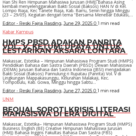
Han Shi Ren Himpunan Mahasiwa Jurusan (HMJ) Bahasa Asing
kembali menyelenggarakan Bakti Sosial (Baksos) HAN IV di Kel.
Lompo Riaja, Kec Tanete Riaja, Kab. Barru, Senin hingga Minggu
(23 – 29/05). Kegiatan dengan tema “Bersama Menebar Edukasi,…
Editor - Reski Fajria Rasding
,
June 29, 2025
0
1 min
read
Kabar Kampus
HMPS PBSD ADAKAN PANRITA
VOL. V, KETUM: UPAYA UNTUK
LESTARIKAN AKSARA LONTARA
Makassar, Estetika – Himpunan Mahasiswa Program Studi (HMPS)
Pendidikan Bahasa dan Sastra Daerah (PBSD) Dewan Mahasiswa
(DEMA) Jurusan Bahasa dan Sastra Indonesia (JBSI) mengadakan
Bakti Sosial (Baksos) Pannulung ri Rupatau (Panrita) Vol. V di
Lingkungan Mappakasunggu, Kelurahan Malakaji, Kec.
Tompobulu, Kab. Gowa, Minggu hingga Sabtu…
Editor - Reski Fajria Rasding
,
June 27, 2025
0
1 min
read
UNM
BEQUAL SOROTI KRISIS LITERASI
MAHASISWA DI ERA DIGITAL
Makassar, Estetika– Himpunan Mahasiswa Program Studi (HMPS)
Business English (BE) Creative Himpunan Mahasiswa Jurusan
(HMJ) Bahasa Inggris Fakultas Bahasa Dan Sastra (FBS)