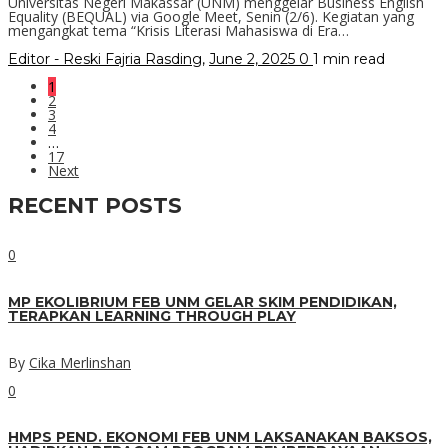
Universitas Negeri Makassar (UNM) menggelar Business English
Equality (BEQUAL) via Google Meet, Senin (2/6). Kegiatan yang
mengangkat tema “Krisis Literasi Mahasiswa di Era…
Editor - Reski Fajria Rasding
,
June 2, 2025
0
1 min
read
1
2
3
4
…
17
Next
RECENT POSTS
0
MP EKOLIBRIUM FEB UNM GELAR SKIM PENDIDIKAN,
TERAPKAN LEARNING THROUGH PLAY
By
Cika Merlinshan
0
HMPS PEND. EKONOMI FEB UNM LAKSANAKAN BAKSOS,