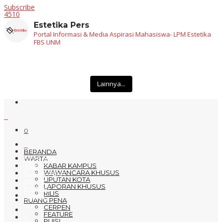
Subscribe
4510
Estetika Pers
Portal Informasi & Media Aspirasi Mahasiswa- LPM Estetika
FBS UNM
Lainnya...
0
BERANDA
WARTA
BERANDA
KABAR KAMPUS
WARTA
WAWANCARA KHUSUS
RUANG PENA
LIPUTAN KOTA
NALAR
LAPORAN KHUSUS
BINGKAI
RILIS
PROFIL
RUANG PENA
CERPEN
FEATURE
0
PUISI