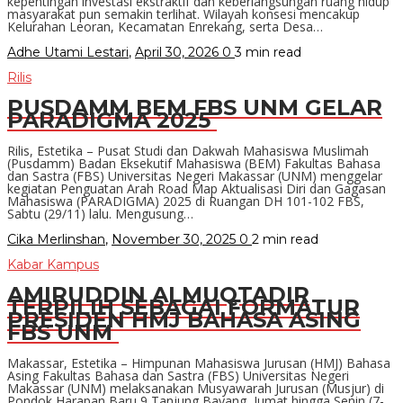
kepentingan investasi ekstraktif dan keberlangsungan ruang hidup
masyarakat pun semakin terlihat. Wilayah konsesi mencakup
Kelurahan Leoran, Kecamatan Enrekang, serta Desa…
Adhe Utami Lestari
,
April 30, 2026
0
3 min
read
Rilis
PUSDAMM BEM FBS UNM GELAR
PARADIGMA 2025
Rilis, Estetika – Pusat Studi dan Dakwah Mahasiswa Muslimah
(Pusdamm) Badan Eksekutif Mahasiswa (BEM) Fakultas Bahasa
dan Sastra (FBS) Universitas Negeri Makassar (UNM) menggelar
kegiatan Penguatan Arah Road Map Aktualisasi Diri dan Gagasan
Mahasiswa (PARADIGMA) 2025 di Ruangan DH 101-102 FBS,
Sabtu (29/11) lalu. Mengusung…
Cika Merlinshan
,
November 30, 2025
0
2 min
read
Kabar Kampus
AMIRUDDIN ALMUQTADIR
TERPILIH SEBAGAI FORMATUR
PRESIDEN HMJ BAHASA ASING
FBS UNM
Makassar, Estetika – Himpunan Mahasiswa Jurusan (HMJ) Bahasa
Asing Fakultas Bahasa dan Sastra (FBS) Universitas Negeri
Makassar (UNM) melaksanakan Musyawarah Jurusan (Musjur) di
Pondok Harapan Baru 9 Tanjung Bayang, Jumat hingga Senin (7-