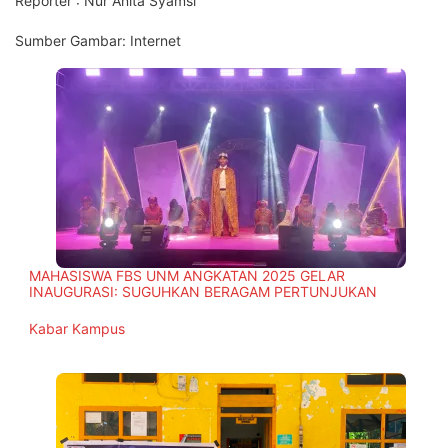
Reporter :
Nur Anita Syamsi
Sumber Gambar:
Internet
MAHASISWA FBS UNM ANGKATAN 2025 GELAR
INAUGURASI: SUGUHKAN BERAGAM PERTUNJUKAN
In relation to
Kabar Kampus