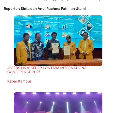
Reporter: Sinta dan Andi Rachma Fatmiah Utami
JBI FBS UNM GELAR LONTARA INTERNATIONAL
CONFERENCE 2026
In relation to
Kabar Kampus