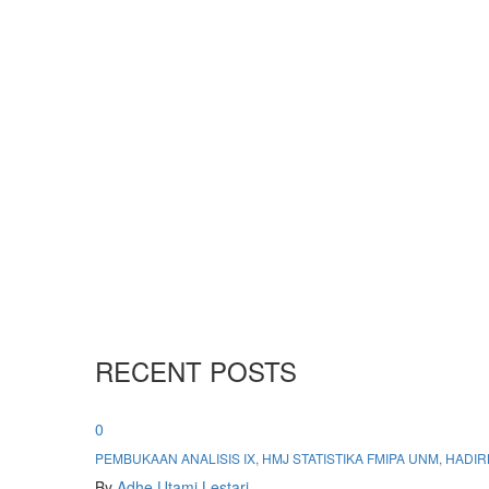
RECENT POSTS
0
PEMBUKAAN ANALISIS IX, HMJ STATISTIKA FMIPA UNM, HA
By
Adhe Utami Lestari