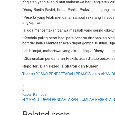
Kegiatan yang akan diikuti mahasiswa baru angkatan 201
Dhesy Bonita Savitri, Ketua Panitia Praksis, mengungk
“Peserta yang telah mendaftar sampai sekarang ini sud
ungkapnya.
Ia juga menceritakan bahwa masalah yang sering dikelu
“Kendala paling berat bagi para peserta disebabkan ol
beredar kalau Makassar akan dapat gempa susulan,” uja
Lebih lanjut, mahasiswa yang akrab disapa Dhesy, meng
“Dikarenakan pendaftaran Praksis akan ditutup besok, s
Reporter: Dian Hezedila Sharon dan Nuraeni
Tags
##POSKO PENDAFTARAN PRAKSIS 2018 AKAN 
Kabar Kampus
H-7 PENUTUPAN PENDAFTARAN, JUMLAH PESERTA N
Related posts