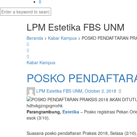
0
LPM Estetika FBS UNM
Beranda
>
Kabar Kampus
>
POSKO PENDAFTARAN PRA
Kabar Kampus
POSKO PENDAFTARA
LPM Estetika FBS UNM
,
October 2, 2018
hdhxkgzngxgmxhk
Parangtambung,
Estetika
– Posko registrasi Pekan Ori
esok (3/10).
Suasana posko pendaftaran Praksis 2018, Selasa (2/10).