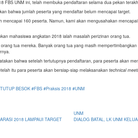
8 FBS UNM ini, telah membuka pendaftaran selama dua pekan terakhir,
apkan bahwa jumlah peserta yang mendaftar belum mencapai target.
ah mencapai 160 peserta. Namun, kami akan mengusahakan mencapai t
hkan mahasiswa angkatan 2018 ialah masalah perizinan orang tua.
eh orang tua mereka. Banyak orang tua yang masih mempertimbangkan 
rnya.
atakan bahwa setelah tertutupnya pendaftaran, para peserta akan men
etelah itu para peserta akan bersiap-siap melaksanakan
technical meet
DITUTUP BESOK
#FBS
#Praksis 2018
#UNM
UNM
ARASI 2018 LAMPAUI TARGET
DIALOG BATAL, LK UNM KELU