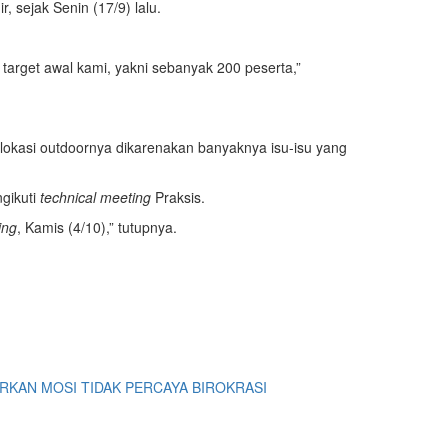
 sejak Senin (17/9) lalu.
arget awal kami, yakni sebanyak 200 peserta,”
lokasi outdoornya dikarenakan banyaknya isu-isu yang
gikuti
technical meeting
Praksis.
ing
, Kamis (4/10),” tutupnya.
ARKAN MOSI TIDAK PERCAYA BIROKRASI