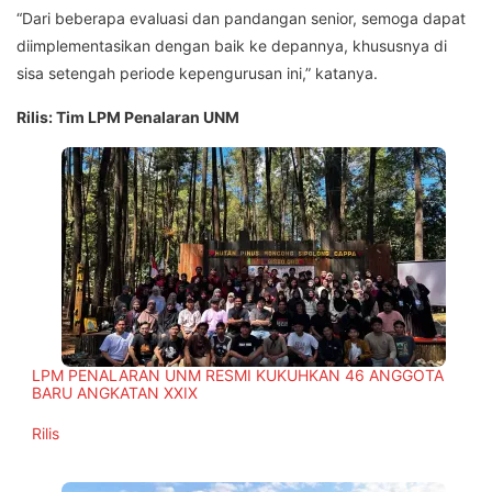
“Dari beberapa evaluasi dan pandangan senior, semoga dapat
diimplementasikan dengan baik ke depannya, khususnya di
sisa setengah periode kepengurusan ini,” katanya.
Rilis: Tim LPM Penalaran UNM
LPM PENALARAN UNM RESMI KUKUHKAN 46 ANGGOTA
BARU ANGKATAN XXIX
In relation to
Rilis