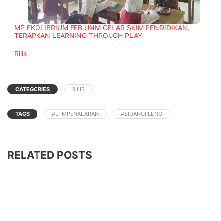
MP EKOLIBRIUM FEB UNM GELAR SKIM PENDIDIKAN,
TERAPKAN LEARNING THROUGH PLAY
In relation to
Rilis
CATEGORIES
RILIS
TAGS
#LPMPENALARAN
#SIDANGPLENO
RELATED POSTS