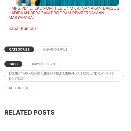
HMPS PEND. EKONOMI FEB UNM LAKSANAKAN BAKSOS,
HADIRKAN BERAGAM PROGRAM PEMBERDAYAAN
MASYARAKAT
In relation to
Kabar Kampus
CATEGORIES
KABAR KAMPUS
TAGS
HMPS DEUTSCH
LOMBA TARI KREASI FLIEGERFIELD MERIAHKAN RDO UND DW HMPS
DEUTSCH
RDO UND DE
RELATED POSTS