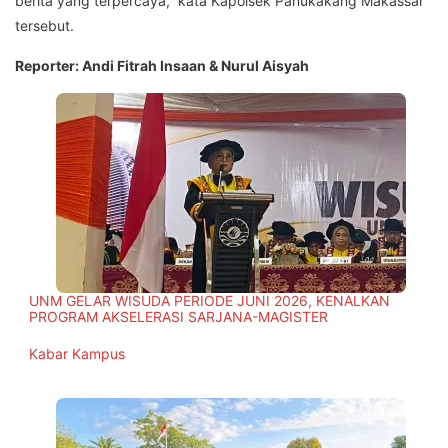
berita yang terpercaya,” kata Kapolsek Panukakang Makassar
tersebut.
Reporter: Andi Fitrah Insaan & Nurul Aisyah
UNM GELAR WISUDA PERIODE JUNI 2026, KENALKAN
PROGRAM AKSELERASI SARJANA-MAGISTER
In relation to
Kabar Kampus