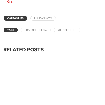
In relation to
Rilis
CATEGORIES
LIPUTAN KOTA
TAGS
#BANKINDONESIA
#GENBISULSEL
RELATED POSTS