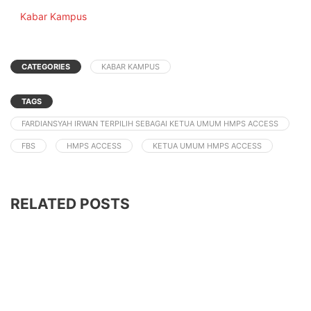
In relation to
Kabar Kampus
CATEGORIES
KABAR KAMPUS
TAGS
FARDIANSYAH IRWAN TERPILIH SEBAGAI KETUA UMUM HMPS ACCESS
FBS
HMPS ACCESS
KETUA UMUM HMPS ACCESS
RELATED POSTS