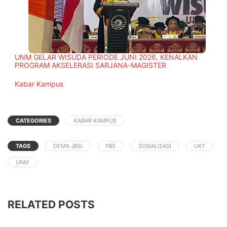
UNM GELAR WISUDA PERIODE JUNI 2026, KENALKAN
PROGRAM AKSELERASI SARJANA-MAGISTER
In relation to
Kabar Kampus
CATEGORIES
KABAR KAMPUS
TAGS
DEMA JBSI
FBS
SOSIALISASI
UKT
UNM
RELATED POSTS