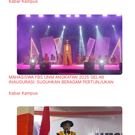
In relation to
Kabar Kampus
MAHASISWA FBS UNM ANGKATAN 2025 GELAR
INAUGURASI: SUGUHKAN BERAGAM PERTUNJUKAN
In relation to
Kabar Kampus