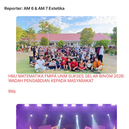
Reporter: AM 6 & AM 7 Estetika
HMJ MATEMATIKA FMIPA UNM SUKSES GELAR BINOM 2026:
WADAH PENGABDIAN KEPADA MASYARAKAT
In relation to
Rilis