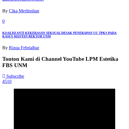
By
Cika Merlinshan
0
KOALISI ANTI KEKERASAN SEKSUAL DESAK PENERAPAN UU TPKS PADA
KASUS MANTAN REKTOR UNM
By
Rizqa Febrialbar
Tonton Kami di Channel YouTube LPM Estetika
FBS UNM
Subscribe
4510