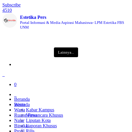
Subscribe
4510
Estetika Pers
Portal Informasi & Media Aspirasi Mahasiswa- LPM Estetika FBS
UNM
Lainnya...
0
Beranda
Warta
Beranda
Warta
Kabar Kampus
Ruang Pena
Wawancara Khusus
Nalar
Liputan Kota
Bingkai
Laporan Khusus
Profil
Rilis