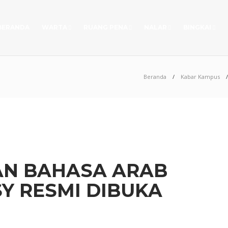
BERANDA
WARTA
RUANG PENA
NALAR
BINGKAI
Beranda
Kabar Kampus
N BAHASA ARAB
SY RESMI DIBUKA