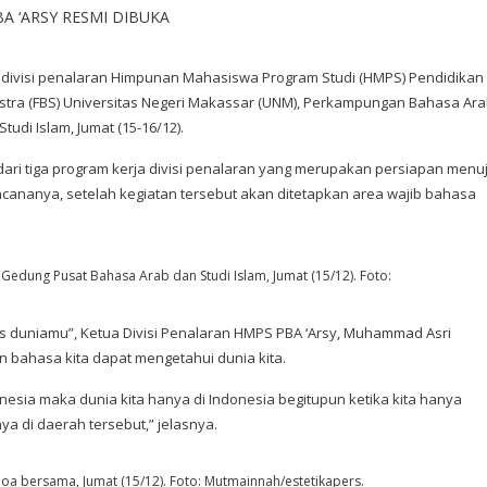
a divisi penalaran Himpunan Mahasiswa Program Studi (HMPS) Pendidikan
astra (FBS) Universitas Negeri Makassar (UNM), Perkampungan Bahasa Ar
udi Islam, Jumat (15-16/12).
ri tiga program kerja divisi penalaran yang merupakan persiapan menu
ncananya, setelah kegiatan tersebut akan ditetapkan area wajib bahasa
Gedung Pusat Bahasa Arab dan Studi Islam, Jumat (15/12). Foto:
duniamu”, Ketua Divisi Penalaran HMPS PBA ‘Arsy, Muhammad Asri
 bahasa kita dapat mengetahui dunia kita.
esia maka dunia kita hanya di Indonesia begitupun ketika kita hanya
a di daerah tersebut,” jelasnya.
a bersama, Jumat (15/12). Foto: Mutmainnah/estetikapers.