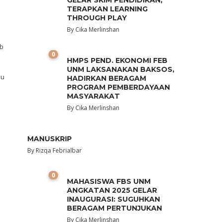
GELAR SKIM PENDIDIKAN,
TERAPKAN LEARNING
THROUGH PLAY
By
Cika Merlinshan
ab
0
HMPS PEND. EKONOMI FEB
UNM LAKSANAKAN BAKSOS,
ju
HADIRKAN BERAGAM
PROGRAM PEMBERDAYAAN
MASYARAKAT
By
Cika Merlinshan
MANUSKRIP
By
Rizqa Febrialbar
0
MAHASISWA FBS UNM
ANGKATAN 2025 GELAR
INAUGURASI: SUGUHKAN
BERAGAM PERTUNJUKAN
By
Cika Merlinshan