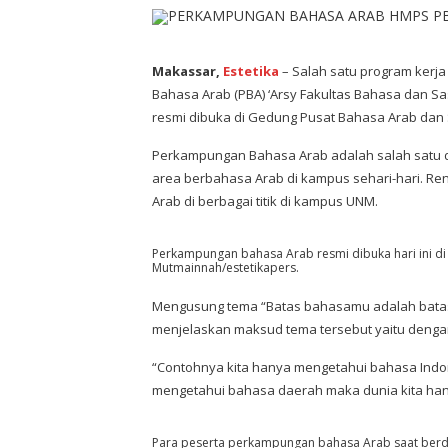
Makassar,
Estetika
– Salah satu program kerj
Bahasa Arab (PBA) ‘Arsy Fakultas Bahasa dan S
resmi dibuka di Gedung Pusat Bahasa Arab dan St
Perkampungan Bahasa Arab adalah salah satu da
area berbahasa Arab di kampus sehari-hari. Re
Arab di berbagai titik di kampus UNM.
Perkampungan bahasa Arab resmi dibuka hari ini di 
Mutmainnah/estetikapers.
Mengusung tema “Batas bahasamu adalah batas 
menjelaskan maksud tema tersebut yaitu dengan
“Contohnya kita hanya mengetahui bahasa Indon
mengetahui bahasa daerah maka dunia kita hany
Para peserta perkampungan bahasa Arab saat berdo