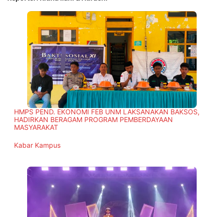
HMPS PEND. EKONOMI FEB UNM LAKSANAKAN BAKSOS,
HADIRKAN BERAGAM PROGRAM PEMBERDAYAAN
MASYARAKAT
In relation to
Kabar Kampus