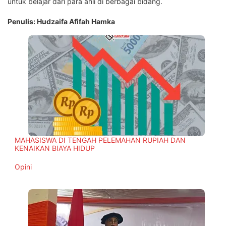
untuk belajar dari para ahli di berbagai bidang.
Penulis: Hudzaifa Afifah Hamka
MAHASISWA DI TENGAH PELEMAHAN RUPIAH DAN
KENAIKAN BIAYA HIDUP
In relation to
Opini