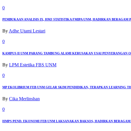
0
PEMBUKAAN ANALISIS IX, HMJ STATISTIKA FMIPA UNM, HADIRKAN BERAGA
By
Adhe Utami Lestari
0
KAMPUS II UNM PARANG TAMBUNG ALAMI KERUSAKAN USAI PENYERANGAN 
By
LPM Estetika FBS UNM
0
MP EKOLIBRIUM FEB UNM GELAR SKIM PENDIDIKAN, TERAPKAN LEARNING 
By
Cika Merlinshan
0
HMPS PEND. EKONOMI FEB UNM LAKSANAKAN BAKSOS, HADIRKAN BERAGA