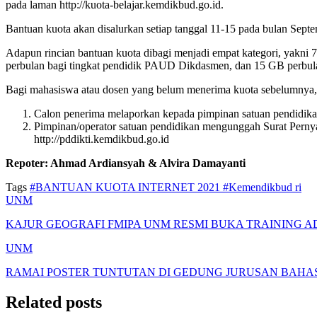
pada laman http://kuota-belajar.kemdikbud.go.id.
Bantuan kuota akan disalurkan setiap tanggal 11-15 pada bulan Septe
Adapun rincian bantuan kuota dibagi menjadi empat kategori, yakni 
perbulan bagi tingkat pendidik PAUD Dikdasmen, dan 15 GB perbul
Bagi mahasiswa atau dosen yang belum menerima kuota sebelumnya,
Calon penerima melaporkan kepada pimpinan satuan pendidik
Pimpinan/operator satuan pendidikan mengunggah Surat Pern
http://pddikti.kemdikbud.go.id
Repoter: Ahmad Ardiansyah & Alvira Damayanti
Tags
#BANTUAN KUOTA INTERNET 2021
#Kemendikbud ri
UNM
KAJUR GEOGRAFI FMIPA UNM RESMI BUKA TRAINING A
UNM
RAMAI POSTER TUNTUTAN DI GEDUNG JURUSAN BAHASA
Related posts