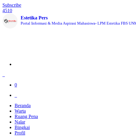
Subscribe
4510
Estetika Pers
Portal Informasi & Media Aspirasi Mahasiswa- LPM Estetika FBS U
0
Beranda
Warta
Ruang Pena
Nalar
Bingkai
Profil