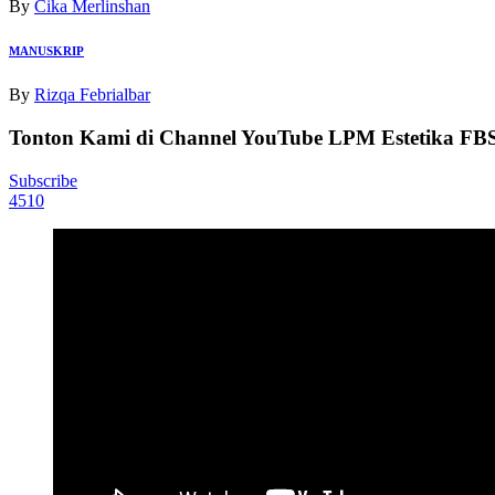
By
Cika Merlinshan
MANUSKRIP
By
Rizqa Febrialbar
Tonton Kami di Channel YouTube LPM Estetika F
Subscribe
4510