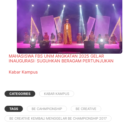
MAHASISWA FBS UNM ANGKATAN 2025 GELAR
INAUGURASI: SUGUHKAN BERAGAM PERTUNJUKAN
In relation to
Kabar Kampus
CATEGORIES
KABAR KAMPUS
TAGS
BE CAHMPIONSHIP
BE CREATIVE
BE CREATIVE KEMBALI MENGGELAR BE CHAMPIONSHIP 2017