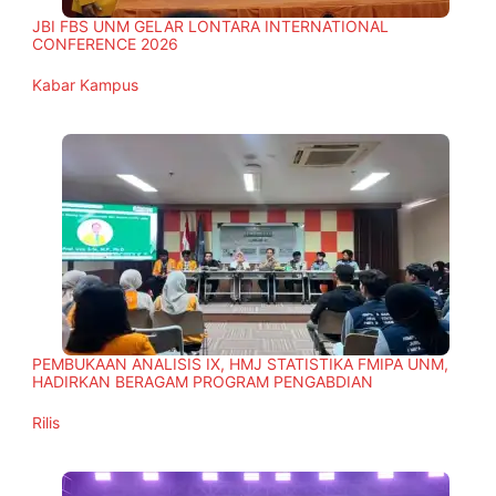
JBI FBS UNM GELAR LONTARA INTERNATIONAL
CONFERENCE 2026
In relation to
Kabar Kampus
PEMBUKAAN ANALISIS IX, HMJ STATISTIKA FMIPA UNM,
HADIRKAN BERAGAM PROGRAM PENGABDIAN
In relation to
Rilis