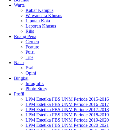
Warta
Kabar Kampus
Wawancara Khusus
Liputan Kota
Laporan Khusus
Rilis
Ruang Pena
Cerpen
Feature
Puisi
Tips
Nalar
Esai
Opini
Bingkai
Infografik
Photo Story
Profil
LPM Estetika FBS UNM Periode 2015-2016
LPM Estetika FBS UNM Periode 2016-2017
LPM Estetika FBS UNM Periode 2017-2018
LPM Estetika FBS UNM Periode 2018-2019
LPM Estetika FBS UNM Periode 2019-2020
LPM Estetika FBS UNM Periode 2020-2021