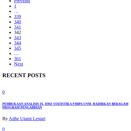
Previous
1
…
339
340
341
342
343
344
345
…
361
Next
RECENT POSTS
0
PEMBUKAAN ANALISIS IX, HMJ STATISTIKA FMIPA UNM, HADIRKAN BERAGAM
PROGRAM PENGABDIAN
By
Adhe Utami Lestari
0