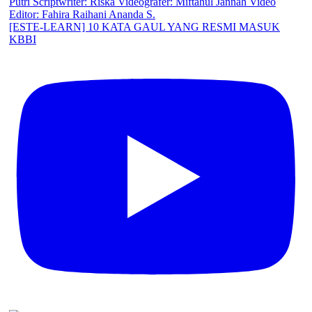
[ESTE-LEARN] 10 KATA GAUL YANG RESMI MASUK
KBBI