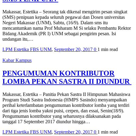
Makassar, Estetika – Seorang tak dikenal mengirim pesan singkat
(SMS) penipuan kepada seluruh pegawai dan Dosen universitas
Negeri Makassar (UNM), Sabtu, (16/9). Dalam sms itu
mencantumkan nama Prof Muharam M Si selaku Pembantu Rektor
Bidang Akademik (PR I) UNM sebagai pengirim pesan. Isi
undangan itu,…
LPM Estetika FBS UNM
,
September 20, 2017
0
1 min
read
Kabar Kampus
PENGUMUMAN KONTRIBUTOR
LOMBA PEKAN SASTRA II DIUNDUR
Makassar, Estetika – Panitia Pekan Sastra II Himpunan Mahasiswa
Program Studi Sastra Indonesia (HMPS Sasindo) menyampaikan
perihal keterlambatan pengumuman kontributor lomba yang terdiri
dari tiga jenis lomba yakni puisi, cerpen, dan essai, Senin(18/9).
Pengumuman kontributor yang seharusnya dilaksanakan pada
tanggal 17 September 2017 diundur hingga…
LPM Estetika FBS UNM
,
September 20, 2017
0
1 min
read