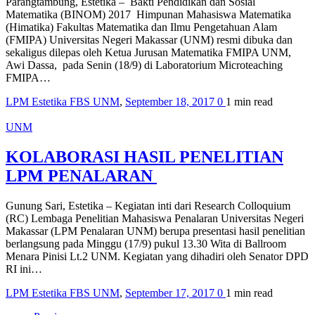
Parangtambung, Estetika – Bakti Pendidikan dan Sosial
Matematika (BINOM) 2017 Himpunan Mahasiswa Matematika
(Himatika) Fakultas Matematika dan Ilmu Pengetahuan Alam
(FMIPA) Universitas Negeri Makassar (UNM) resmi dibuka dan
sekaligus dilepas oleh Ketua Jurusan Matematika FMIPA UNM,
Awi Dassa, pada Senin (18/9) di Laboratorium Microteaching
FMIPA…
LPM Estetika FBS UNM
,
September 18, 2017
0
1 min
read
UNM
KOLABORASI HASIL PENELITIAN
LPM PENALARAN
Gunung Sari, Estetika – Kegiatan inti dari Research Colloquium
(RC) Lembaga Penelitian Mahasiswa Penalaran Universitas Negeri
Makassar (LPM Penalaran UNM) berupa presentasi hasil penelitian
berlangsung pada Minggu (17/9) pukul 13.30 Wita di Ballroom
Menara Pinisi Lt.2 UNM. Kegiatan yang dihadiri oleh Senator DPD
RI ini…
LPM Estetika FBS UNM
,
September 17, 2017
0
1 min
read