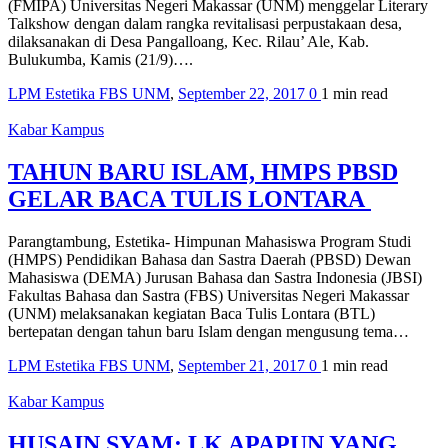
(FMIPA) Universitas Negeri Makassar (UNM) menggelar Literary
Talkshow dengan dalam rangka revitalisasi perpustakaan desa,
dilaksanakan di Desa Pangalloang, Kec. Rilau’ Ale, Kab.
Bulukumba, Kamis (21/9)….
LPM Estetika FBS UNM
,
September 22, 2017
0
1 min
read
Kabar Kampus
TAHUN BARU ISLAM, HMPS PBSD
GELAR BACA TULIS LONTARA
Parangtambung, Estetika- Himpunan Mahasiswa Program Studi
(HMPS) Pendidikan Bahasa dan Sastra Daerah (PBSD) Dewan
Mahasiswa (DEMA) Jurusan Bahasa dan Sastra Indonesia (JBSI)
Fakultas Bahasa dan Sastra (FBS) Universitas Negeri Makassar
(UNM) melaksanakan kegiatan Baca Tulis Lontara (BTL)
bertepatan dengan tahun baru Islam dengan mengusung tema…
LPM Estetika FBS UNM
,
September 21, 2017
0
1 min
read
Kabar Kampus
HUSAIN SYAM: LK APAPUN YANG