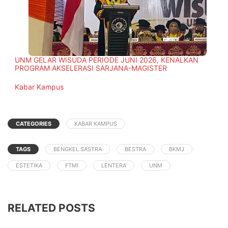
UNM GELAR WISUDA PERIODE JUNI 2026, KENALKAN
PROGRAM AKSELERASI SARJANA-MAGISTER
In relation to
Kabar Kampus
CATEGORIES
KABAR KAMPUS
TAGS
BENGKEL SASTRA
BESTRA
BKMJ
ESTETIKA
FTMI
LENTERA
UNM
RELATED POSTS