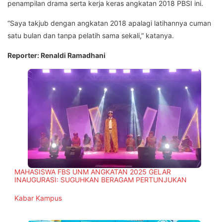
penampilan drama serta kerja keras angkatan 2018 PBSI ini.
“Saya takjub dengan angkatan 2018 apalagi latihannya cuman
satu bulan dan tanpa pelatih sama sekali,” katanya.
Reporter: Renaldi Ramadhani
MAHASISWA FBS UNM ANGKATAN 2025 GELAR
INAUGURASI: SUGUHKAN BERAGAM PERTUNJUKAN
In relation to
Kabar Kampus