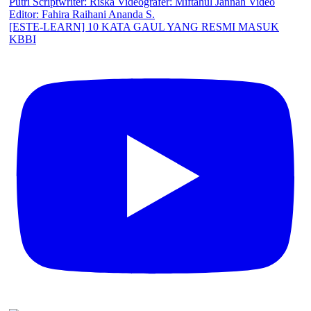
[ESTE-LEARN] 10 KATA GAUL YANG RESMI MASUK
KBBI