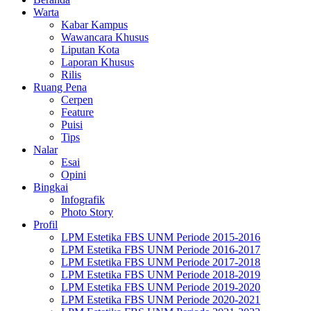
Warta
Kabar Kampus
Wawancara Khusus
Liputan Kota
Laporan Khusus
Rilis
Ruang Pena
Cerpen
Feature
Puisi
Tips
Nalar
Esai
Opini
Bingkai
Infografik
Photo Story
Profil
LPM Estetika FBS UNM Periode 2015-2016
LPM Estetika FBS UNM Periode 2016-2017
LPM Estetika FBS UNM Periode 2017-2018
LPM Estetika FBS UNM Periode 2018-2019
LPM Estetika FBS UNM Periode 2019-2020
LPM Estetika FBS UNM Periode 2020-2021