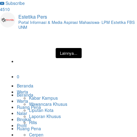
Subscribe
4510
Estetika Pers
Portal Informasi & Media Aspirasi Mahasiswa- LPM Estetika FBS
UNM
Lainnya...
0
Beranda
Warta
Beranda
Kabar Kampus
Warta
Wawancara Khusus
Ruang Pena
Liputan Kota
Nalar
Laporan Khusus
Bingkai
Rilis
Profil
Ruang Pena
Cerpen